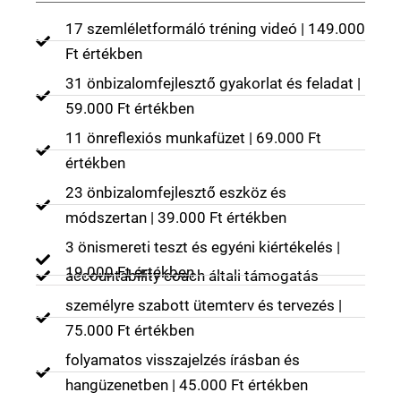
17 szemléletformáló tréning videó | 149.000
Ft értékben
31 önbizalomfejlesztő gyakorlat és feladat |
59.000 Ft értékben
11 önreflexiós munkafüzet | 69.000 Ft
értékben
23 önbizalomfejlesztő eszköz és
módszertan | 39.000 Ft értékben
3 önismereti teszt és egyéni kiértékelés |
19.000 Ft értékben
accountability coach általi támogatás
személyre szabott ütemterv és tervezés |
75.000 Ft értékben
folyamatos visszajelzés írásban és
hangüzenetben | 45.000 Ft értékben