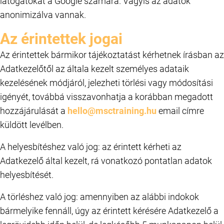
látogatókat a Google számára. Vagyis az adatok
anonimizálva vannak.
Az érintettek jogai
Az érintettek bármikor tájékoztatást kérhetnek írásban az
Adatkezelőtől az általa kezelt személyes adataik
kezelésének módjáról, jelezheti törlési vagy módosítási
igényét, továbbá visszavonhatja a korábban megadott
hozzájárulását a
hello@msctraining.hu
email címre
küldött levélben.
A helyesbítéshez való jog: az érintett kérheti az
Adatkezelő által kezelt, rá vonatkozó pontatlan adatok
helyesbítését.
A törléshez való jog: amennyiben az alábbi indokok
bármelyike fennáll, úgy az érintett kérésére Adatkezelő a