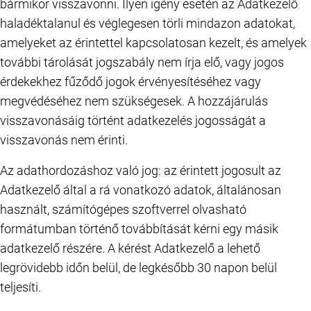
bármikor visszavonni. Ilyen igény esetén az Adatkezelő
haladéktalanul és véglegesen törli mindazon adatokat,
amelyeket az érintettel kapcsolatosan kezelt, és amelyek
további tárolását jogszabály nem írja elő, vagy jogos
érdekekhez fűződő jogok érvényesítéséhez vagy
megvédéséhez nem szükségesek. A hozzájárulás
visszavonásáig történt adatkezelés jogosságát a
visszavonás nem érinti.
Az adathordozáshoz való jog: az érintett jogosult az
Adatkezelő által a rá vonatkozó adatok, általánosan
használt, számítógépes szoftverrel olvasható
formátumban történő továbbítását kérni egy másik
adatkezelő részére. A kérést Adatkezelő a lehető
legrövidebb időn belül, de legkésőbb 30 napon belül
teljesíti.