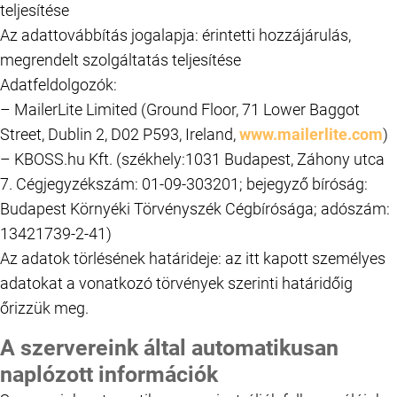
teljesítése
Az adattovábbítás jogalapja: érintetti hozzájárulás,
megrendelt szolgáltatás teljesítése
Adatfeldolgozók:
– MailerLite Limited (Ground Floor, 71 Lower Baggot
Street, Dublin 2, D02 P593, Ireland,
www.mailerlite.com
)
– KBOSS.hu Kft. (székhely:1031 Budapest, Záhony utca
7. Cégjegyzékszám: 01-09-303201; bejegyző bíróság:
Budapest Környéki Törvényszék Cégbírósága; adószám:
13421739-2-41)
Az adatok törlésének határideje: az itt kapott személyes
adatokat a vonatkozó törvények szerinti határidőig
őrizzük meg.
A szervereink által automatikusan
naplózott információk