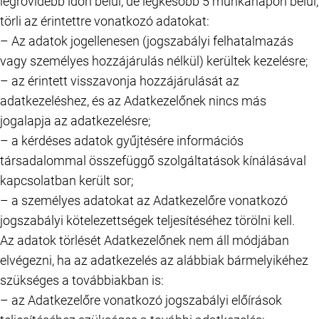
legrövidebb időn belül, de legkésőbb 5 munkanapon belül,
törli az érintettre vonatkozó adatokat:
– Az adatok jogellenesen (jogszabályi felhatalmazás
vagy személyes hozzájárulás nélkül) kerültek kezelésre;
– az érintett visszavonja hozzájárulását az
adatkezeléshez, és az Adatkezelőnek nincs más
jogalapja az adatkezelésre;
– a kérdéses adatok gyűjtésére információs
társadalommal összefüggő szolgáltatások kínálásával
kapcsolatban került sor;
– a személyes adatokat az Adatkezelőre vonatkozó
jogszabályi kötelezettségek teljesítéséhez törölni kell.
Az adatok törlését Adatkezelőnek nem áll módjában
elvégezni, ha az adatkezelés az alábbiak bármelyikéhez
szükséges a továbbiakban is:
– az Adatkezelőre vonatkozó jogszabályi előírások