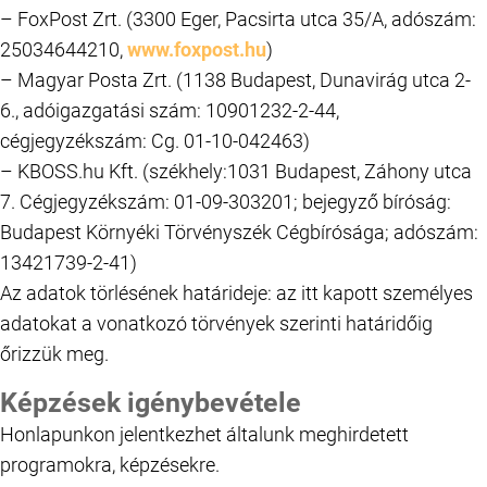
– FoxPost Zrt. (3300 Eger, Pacsirta utca 35/A, adószám:
25034644210,
www.foxpost.hu
)
– Magyar Posta Zrt. (1138 Budapest, Dunavirág utca 2-
6., adóigazgatási szám: 10901232-2-44,
cégjegyzékszám: Cg. 01-10-042463)
– KBOSS.hu Kft. (székhely:1031 Budapest, Záhony utca
7. Cégjegyzékszám: 01-09-303201; bejegyző bíróság:
Budapest Környéki Törvényszék Cégbírósága; adószám:
13421739-2-41)
Az adatok törlésének határideje: az itt kapott személyes
adatokat a vonatkozó törvények szerinti határidőig
őrizzük meg.
Képzések igénybevétele
Honlapunkon jelentkezhet általunk meghirdetett
programokra, képzésekre.