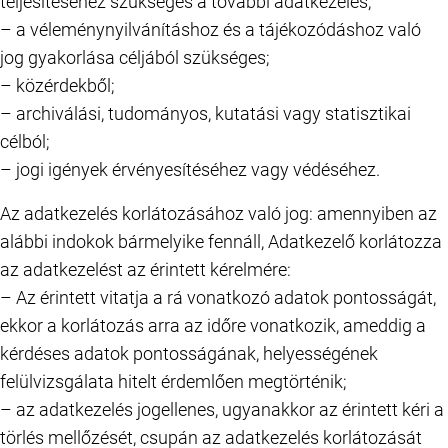
teljesítéséhez szükséges a további adatkezelés;
– a véleménynyilvánításhoz és a tájékozódáshoz való
jog gyakorlása céljából szükséges;
– közérdekből;
– archiválási, tudományos, kutatási vagy statisztikai
célból;
– jogi igények érvényesítéséhez vagy védéséhez.
Az adatkezelés korlátozásához való jog: amennyiben az
alábbi indokok bármelyike fennáll, Adatkezelő korlátozza
az adatkezelést az érintett kérelmére:
– Az érintett vitatja a rá vonatkozó adatok pontosságát,
ekkor a korlátozás arra az időre vonatkozik, ameddig a
kérdéses adatok pontosságának, helyességének
felülvizsgálata hitelt érdemlően megtörténik;
– az adatkezelés jogellenes, ugyanakkor az érintett kéri a
törlés mellőzését, csupán az adatkezelés korlátozását