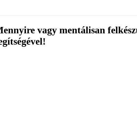
ennyire vagy mentálisan felkészü
egítségével!