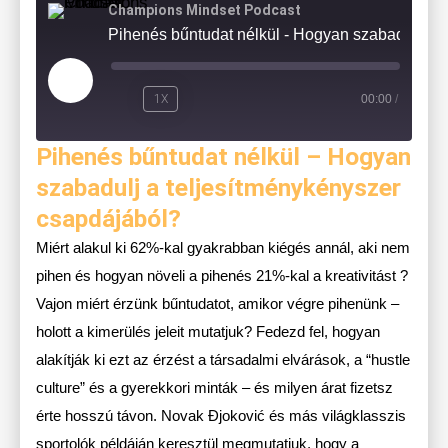
Champions Mindset Podcast
Pihenés bűntudat nélkül - Hogyan szabadulj 
1X
00:00
/
Pihenés bűntudat nélkül – Hogyan
szabadulj a teljesítménykényszer
csapdájából?
Miért alakul ki 62%-kal gyakrabban kiégés annál, aki nem
pihen és hogyan növeli a pihenés 21%-kal a kreativitást ?
Vajon miért érzünk bűntudatot, amikor végre pihenünk –
holott a kimerülés jeleit mutatjuk? Fedezd fel, hogyan
alakítják ki ezt az érzést a társadalmi elvárások, a “hustle
culture” és a gyerekkori minták – és milyen árat fizetsz
érte hosszú távon. Novak Đjoković és más világklasszis
sportolók példáján keresztül megmutatjuk, hogy a