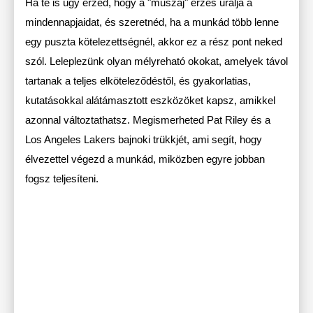
Ha te is úgy érzed, hogy a "muszáj" érzés uralja a
mindennapjaidat, és szeretnéd, ha a munkád több lenne
egy puszta kötelezettségnél, akkor ez a rész pont neked
szól. Leleplezünk olyan mélyreható okokat, amelyek távol
tartanak a teljes elköteleződéstől, és gyakorlatias,
kutatásokkal alátámasztott eszközöket kapsz, amikkel
azonnal változtathatsz. Megismerheted Pat Riley és a
Los Angeles Lakers bajnoki trükkjét, ami segít, hogy
élvezettel végezd a munkád, miközben egyre jobban
fogsz teljesíteni.