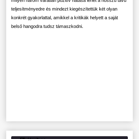
milyen három váratlan pozitív hatása lehet a hosszú távú
teljesítményedre és mindezt kiegészítettük két olyan
konkrét gyakorlattal, amikkel a kritikák helyett a saját
belső hangodra tudsz támaszkodni.