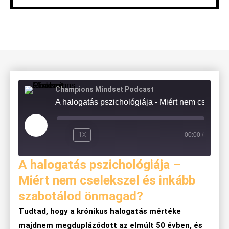
Champions Mindset Podcast
A halogatás pszichológiája - Miért nem 
1X
00:00
/
A halogatás pszichológiája –
Miért nem cselekszel és inkább
szabotálod önmagad?
Tudtad, hogy a krónikus halogatás mértéke
majdnem megduplázódott az elmúlt 50 évben, és