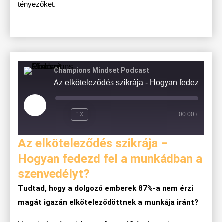
tényezőket.
Champions Mindset Podcast
Az elköteleződés szikrája - Hogyan fedezd fel a munkádban 
1X
00:00
/
Az elköteleződés szikrája –
Hogyan fedezd fel a munkádban a
szenvedélyt?
Tudtad, hogy a dolgozó emberek 87%-a nem érzi
magát igazán elköteleződöttnek a munkája iránt?