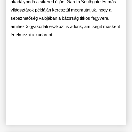
akadályoddá a sikered útján. Gareth Southgate és más
világsztárok példáján keresztül megmutatjuk, hogy a
sebezhetőség valójában a bátorság titkos fegyvere,
amihez 3 gyakorlati eszközt is adunk, ami segít másként
értelmezni a kudarcot.