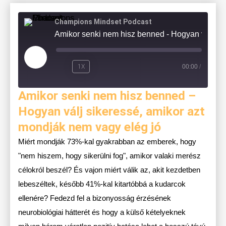
Champions Mindset Podcast
Amikor senki nem hisz benned - Hogyan válj s
1X
00:00
/
Amikor senki nem hisz benned –
Hogyan válj sikeressé, amikor azt
mondják nem vagy elég jó
Miért mondják 73%-kal gyakrabban az emberek, hogy
"nem hiszem, hogy sikerülni fog", amikor valaki merész
célokról beszél? És vajon miért válik az, akit kezdetben
lebeszéltek, később 41%-kal kitartóbbá a kudarcok
ellenére? Fedezd fel a bizonyosság érzésének
neurobiológiai hátterét és hogy a külső kételyeknek