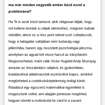
ma már minden negyedik ember küzd ezzel a
problémával?
Ha Te is azok közé tartozol, akik világosan látják, hogy
mit kellene tenniük a céljaik eléréséhez, mégsem tudnak
nekiállni, akkor ez a rész pont neked szól. Leleplezzük,
hogy a halogatás valójában nem lustaság vagy
jellemhiba, hanem egy összetett pszichológiai játszma,
amelyben az agyad két része harcol az irányításért.
Megismerheted, miért válik Victor Hugótól Andy Murrayig
annyian az önszabotázs rabjává, és gyakorlatias,
kutatásokkal alátámasztott eszközöket kapsz, amikkel
megtörheted a cselekvésképtelenség ördögi körét.
Ráadásul egy egyszerű matematikai egyenletet is
megosztunk veled, ami alapján pontosan megérted,
hogyan növeld a motivációd és zárd ki a zavaró