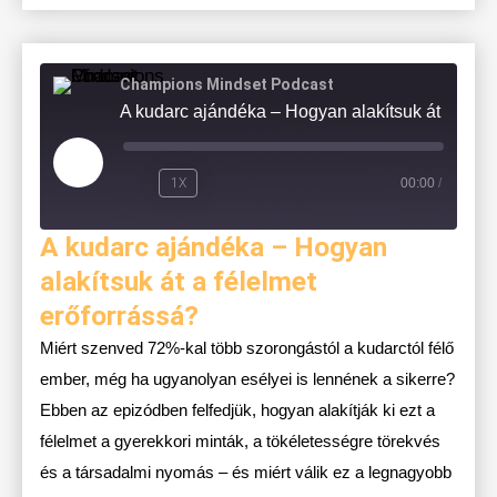
Champions Mindset Podcast
A kudarc ajándéka – Hogyan alak
1X
00:00
/
A kudarc ajándéka – Hogyan
alakítsuk át a félelmet
erőforrássá?
Miért szenved 72%-kal több szorongástól a kudarctól félő
ember, még ha ugyanolyan esélyei is lennének a sikerre?
Ebben az epizódben felfedjük, hogyan alakítják ki ezt a
félelmet a gyerekkori minták, a tökéletességre törekvés
és a társadalmi nyomás – és miért válik ez a legnagyobb