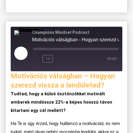
Champions Mindset Podcast
Motivációs válságban - Hogyan
1X
00:00
/
Motivációs válságban – Hogyan
szerezd vissza a lendületed?
Tudtad, hogy a külső ösztönzőkkel motivált
emberek mindössze 22%-a képes hosszú távon
kitartani egy cél mellett?
Ha Te is úgy érzed, hogy hullámzó a motivációd, és nem
tudod, miért olyan nehéz mozgásba lendülni, akkor ez a