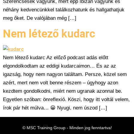
Szerencsések vagyunk, mert épp Ibizán vagyunk és
néhány kedvencünkkel találkozhatunk és hallgathatjuk
meg őket. De valójában még […]
Nem létező kudarc
Nem létező kudarc Az előző podcast adás előtt
elgondolkodtam az eddigi kudarcaimon… És az az
igazság, hogy nem nagyon találtam. Persze, közel sem
azért, mert nem volt benne részem – úgyhogy azon
kezdtem gondolkodni, miért nem ugranak azonnal be.
Egyetlen szóban: önreflexió. Köszi, hogy itt voltál velem,
írok pár hét múlva… 😀 Nyugi, nem úszod […]
© MSC Training Group - Minden jog fenntartva!