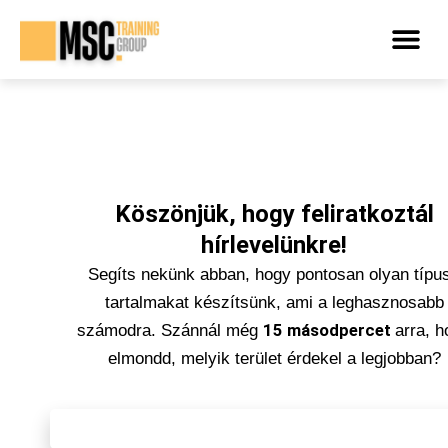
INGYENES
Köszönjük, hogy feliratkoztál
hírlevelünkre!
Segíts nekünk abban, hogy pontosan olyan típu
tartalmakat készítsünk, ami a leghasznosabb
számodra. Szánnál még
15 másodpercet
arra, 
elmondd, melyik terület érdekel a legjobban?