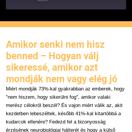
Amikor senki nem hisz
benned – Hogyan válj
sikeressé, amikor azt
mondják nem vagy elég jó
Miért mondják 73%-kal gyakrabban az emberek, hogy
"nem hiszem, hogy sikerülni fog", amikor valaki
merész célokról beszél? És vajon miért válik az, akit
kezdetben lebeszéltek, később 41%-kal kitartóbbá a
kudarcok ellenére? Fedezd fel a bizonyosság
érzésének neurobiológiai hátterét és hogy a külső