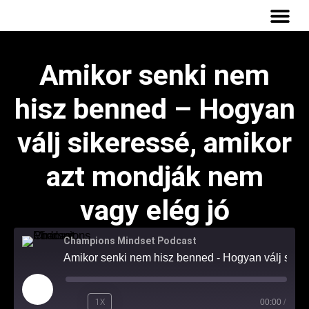
INGYENES
Amikor senki nem
hisz benned – Hogyan
válj sikeressé, amikor
azt mondják nem
vagy elég jó
Champions Mindset Podcast
Amikor senki nem hisz benned - Hogyan válj sikeressé, amikor azt mondják nem vagy elég jó
1X
00:00
/