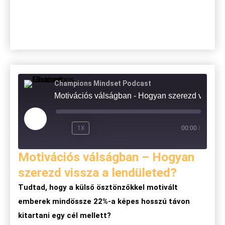
Champions Mindset Podcast
Motivációs válságban - Hogyan
1X
00:00
/
Motivációs válságban – Hogyan
szerezd vissza a lendületed?
Tudtad, hogy a külső ösztönzőkkel motivált
emberek mindössze 22%-a képes hosszú távon
kitartani egy cél mellett?