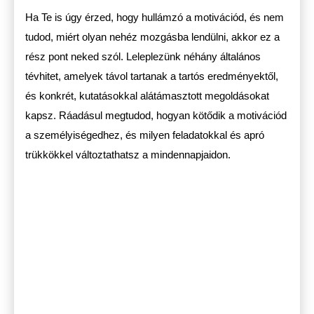
Ha Te is úgy érzed, hogy hullámzó a motivációd, és nem
tudod, miért olyan nehéz mozgásba lendülni, akkor ez a
rész pont neked szól. Leleplezünk néhány általános
tévhitet, amelyek távol tartanak a tartós eredményektől,
és konkrét, kutatásokkal alátámasztott megoldásokat
kapsz. Ráadásul megtudod, hogyan kötődik a motivációd
a személyiségedhez, és milyen feladatokkal és apró
trükkökkel változtathatsz a mindennapjaidon.