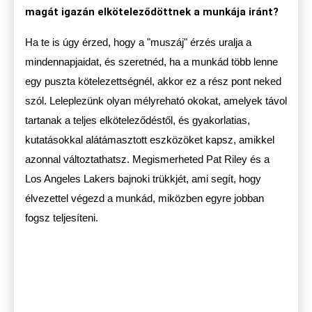
magát igazán elköteleződöttnek a munkája iránt?
Ha te is úgy érzed, hogy a "muszáj" érzés uralja a
mindennapjaidat, és szeretnéd, ha a munkád több lenne
egy puszta kötelezettségnél, akkor ez a rész pont neked
szól. Leleplezünk olyan mélyreható okokat, amelyek távol
tartanak a teljes elköteleződéstől, és gyakorlatias,
kutatásokkal alátámasztott eszközöket kapsz, amikkel
azonnal változtathatsz. Megismerheted Pat Riley és a
Los Angeles Lakers bajnoki trükkjét, ami segít, hogy
élvezettel végezd a munkád, miközben egyre jobban
fogsz teljesíteni.