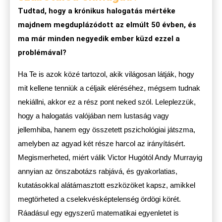
Tudtad, hogy a krónikus halogatás mértéke
majdnem megduplázódott az elmúlt 50 évben, és
ma már minden negyedik ember küzd ezzel a
problémával?
Ha Te is azok közé tartozol, akik világosan látják, hogy
mit kellene tenniük a céljaik eléréséhez, mégsem tudnak
nekiállni, akkor ez a rész pont neked szól. Leleplezzük,
hogy a halogatás valójában nem lustaság vagy
jellemhiba, hanem egy összetett pszichológiai játszma,
amelyben az agyad két része harcol az irányításért.
Megismerheted, miért válik Victor Hugótól Andy Murrayig
annyian az önszabotázs rabjává, és gyakorlatias,
kutatásokkal alátámasztott eszközöket kapsz, amikkel
megtörheted a cselekvésképtelenség ördögi körét.
Ráadásul egy egyszerű matematikai egyenletet is