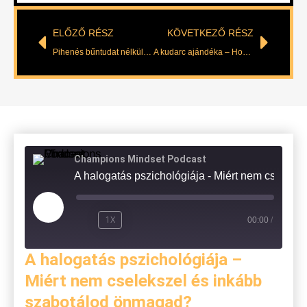
ELŐZŐ RÉSZ
KÖVETKEZŐ RÉSZ
Pihenés bűntudat nélkül – Hogyan szabadulj a teljesítménykényszer csapdájából?
A kudarc ajándéka – Hogyan alakítsuk át a félelmet erőforrássá?
Champions Mindset Podcast
A halogatás pszichológiája - Miért nem 
1X
00:00
/
A halogatás pszichológiája –
Miért nem cselekszel és inkább
szabotálod önmagad?