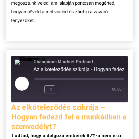
megosztunk veled, ami alapján pontosan megérted,
hogyan növeld a motivációd és zárd ki a zavaró
tényezőket.
Champions Mindset Podcast
Az elköteleződés szikrája - Hogyan fedezd fel a munkádban 
1X
00:00
/
Az elköteleződés szikrája –
Hogyan fedezd fel a munkádban a
szenvedélyt?
Tudtad, hogy a dolgozó emberek 87%-a nem érzi