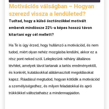
Motivációs válságban – Hogyan
szerezd vissza a lendületed?
Tudtad, hogy a külső ösztönzőkkel motivált
emberek mindössze 22%-a képes hosszú távon
kitartani egy cél mellett?
Ha Te is úgy érzed, hogy hullámzó a motivációd, és nem
tudod, miért olyan nehéz mozgásba lendülni, akkor ez a
rész pont neked szól. Leleplezünk néhány általános
tévhitet, amelyek távol tartanak a tartós eredményektől,
és konkrét, kutatásokkal alátámasztott megoldásokat
kapsz. Ráadásul megtudod, hogyan kötődik a motivációd
a személyiségedhez, és milyen feladatokkal és apró
trükkökkel változtathatsz a mindennapjaidon.