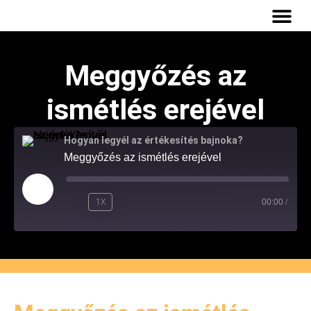
INGYENES
Meggyőzés az
ismétlés erejével
Hogyan legyél az értékesítés bajnoka?
Meggyőzés az ismétlés erejével
1X
00:00
/