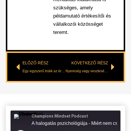
szükséges, amely
példamutató értékesítői és
vállalkozói közösséget
teremt.
ELŐZŐ RÉSZ
KÖVETKEZŐ RÉSZ
Egy egyszerű trükk az érthető kommunikációért
Nyereség vagy veszteség. Melyik bír cselekvésre?
Champions Mindset Podcast
A halogatás pszichológiája - Miért nem 