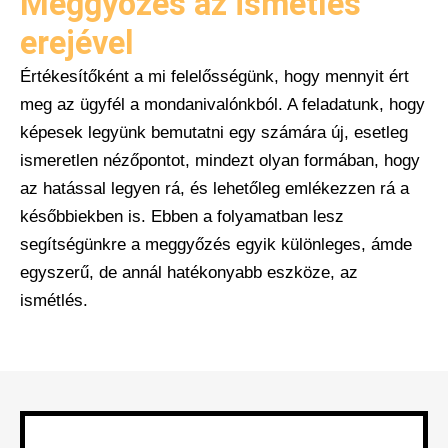
Meggyőzés az ismétlés
erejével
Értékesítőként a mi felelősségünk, hogy mennyit ért
meg az ügyfél a mondanivalónkból. A feladatunk, hogy
képesek legyünk bemutatni egy számára új, esetleg
ismeretlen nézőpontot, mindezt olyan formában, hogy
az hatással legyen rá, és lehetőleg emlékezzen rá a
későbbiekben is. Ebben a folyamatban lesz
segítségünkre a meggyőzés egyik különleges, ámde
egyszerű, de annál hatékonyabb eszköze, az
ismétlés.