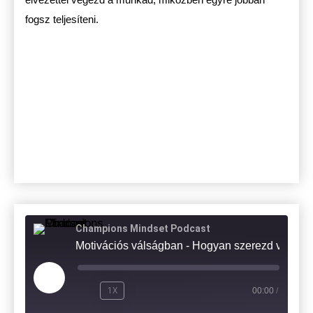
fogsz teljesíteni.
Champions Mindset Podcast
Motivációs válságban - Hogyan
1X
00:00
/