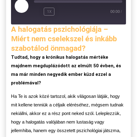
1X
00:00
/
A halogatás pszichológiája –
Miért nem cselekszel és inkább
szabotálod önmagad?
Tudtad, hogy a krónikus halogatás mértéke
majdnem megduplázódott az elmúlt 50 évben, és
ma már minden negyedik ember küzd ezzel a
problémával?
Ha Te is azok közé tartozol, akik világosan látják, hogy
mit kellene tenniük a céljaik eléréséhez, mégsem tudnak
nekiállni, akkor ez a rész pont neked szól. Leleplezzük,
hogy a halogatás valójában nem lustaság vagy
jellemhiba, hanem egy összetett pszichológiai játszma,