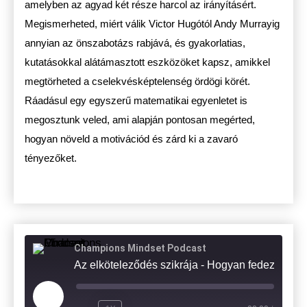
amelyben az agyad két része harcol az irányításért.
Megismerheted, miért válik Victor Hugótól Andy Murrayig
annyian az önszabotázs rabjává, és gyakorlatias,
kutatásokkal alátámasztott eszközöket kapsz, amikkel
megtörheted a cselekvésképtelenség ördögi körét.
Ráadásul egy egyszerű matematikai egyenletet is
megosztunk veled, ami alapján pontosan megérted,
hogyan növeld a motivációd és zárd ki a zavaró
tényezőket.
Champions Mindset Podcast
Az elköteleződés szikrája - Hogyan fedezd fel a munkádban 