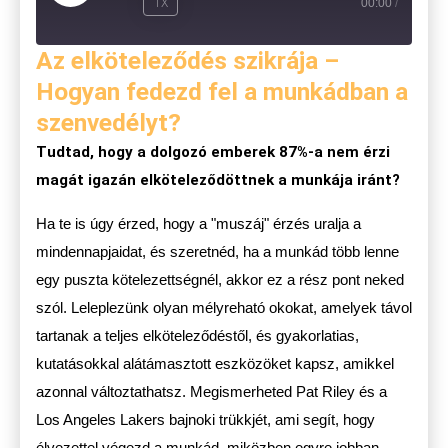
1X
00:00
/
Az elköteleződés szikrája –
Hogyan fedezd fel a munkádban a
szenvedélyt?
Tudtad, hogy a dolgozó emberek 87%-a nem érzi
magát igazán elköteleződöttnek a munkája iránt?
Ha te is úgy érzed, hogy a "muszáj" érzés uralja a
mindennapjaidat, és szeretnéd, ha a munkád több lenne
egy puszta kötelezettségnél, akkor ez a rész pont neked
szól. Leleplezünk olyan mélyreható okokat, amelyek távol
tartanak a teljes elköteleződéstől, és gyakorlatias,
kutatásokkal alátámasztott eszközöket kapsz, amikkel
azonnal változtathatsz. Megismerheted Pat Riley és a
Los Angeles Lakers bajnoki trükkjét, ami segít, hogy
élvezettel végezd a munkád, miközben egyre jobban