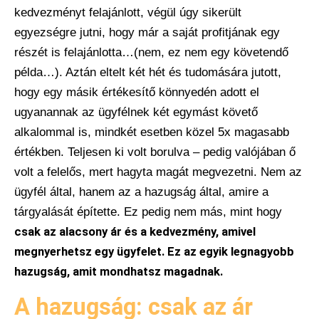
kedvezményt felajánlott, végül úgy sikerült
egyezségre jutni, hogy már a saját profitjának egy
részét is felajánlotta…(nem, ez nem egy követendő
példa…). Aztán eltelt két hét és tudomására jutott,
hogy egy másik értékesítő könnyedén adott el
ugyanannak az ügyfélnek két egymást követő
alkalommal is, mindkét esetben közel 5x magasabb
értékben. Teljesen ki volt borulva – pedig valójában ő
volt a felelős, mert hagyta magát megvezetni. Nem az
ügyfél által, hanem az a hazugság által, amire a
tárgyalását építette. Ez pedig nem más, mint hogy
csak az alacsony ár és a kedvezmény, amivel
megnyerhetsz egy ügyfelet. Ez az egyik legnagyobb
hazugság, amit mondhatsz magadnak.
A hazugság: csak az ár