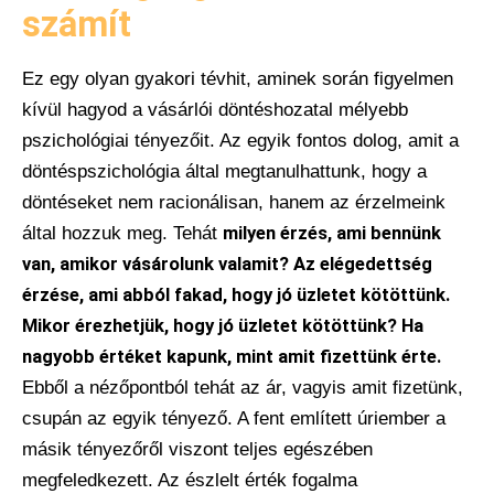
számít
Ez egy olyan gyakori tévhit, aminek során figyelmen
kívül hagyod a vásárlói döntéshozatal mélyebb
pszichológiai tényezőit. Az egyik fontos dolog, amit a
döntéspszichológia által megtanulhattunk, hogy a
döntéseket nem racionálisan, hanem az érzelmeink
által hozzuk meg. Tehát
milyen érzés, ami bennünk
van, amikor vásárolunk valamit? Az elégedettség
érzése, ami abból fakad, hogy jó üzletet kötöttünk.
Mikor érezhetjük, hogy jó üzletet kötöttünk? Ha
nagyobb értéket kapunk, mint amit fizettünk érte.
Ebből a nézőpontból tehát az ár, vagyis amit fizetünk,
csupán az egyik tényező. A fent említett úriember a
másik tényezőről viszont teljes egészében
megfeledkezett. Az észlelt érték fogalma