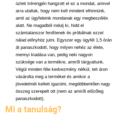
üzleti tréningjén hangzott el ez a mondat, amivel
arra utaltak, hogy nem kell mindent elhinnünk,
amit az ügyfeleink mondanak egy megbeszélés
alatt. Ne magadból indulj ki, hidd el
számtalanszor ferdítenek és próbálnak ezzel
nálad előnyhöz jutni. Egyszer egy ügyfél 1,5 órán
át panaszkodott, hogy milyen nehéz az élete,
mennyi kiadása van, pedig neki nagyon
szüksége van a termékre, amiről tárgyaltunk.
Végül minden féle kedvezmény nélkül, teli áron
vásárolta meg a terméket és amikor a
jövedelmét kellett igazolni, megdöbbentően nagy
összeg szerepelt ott (nem az amiről előzőleg
panaszkodott).
Mi a tanulság?