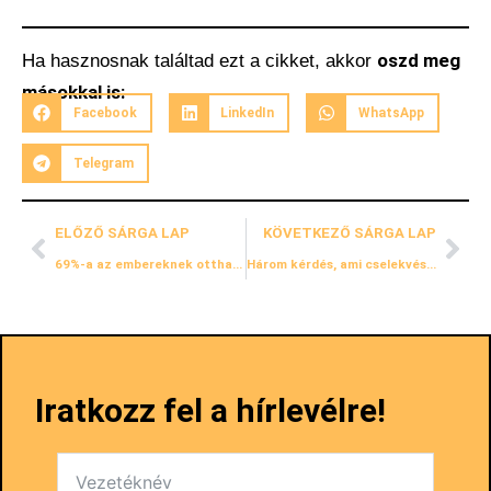
oszd meg
Ha hasznosnak találtad ezt a cikket, akkor
másokkal is:
Facebook
LinkedIn
WhatsApp
Telegram
ELŐZŐ SÁRGA LAP
KÖVETKEZŐ SÁRGA LAP
69%-a az embereknek otthagy Téged emiatt a két vezetői hiba miatt (#004)
Három kérdés, ami cselekvésre bír (#006)
Iratkozz fel a hírlevélre!