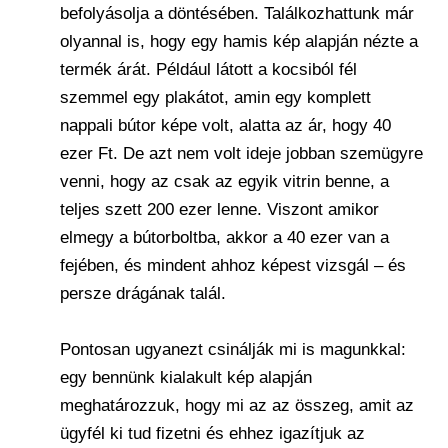
befolyásolja a döntésében. Találkozhattunk már
olyannal is, hogy egy hamis kép alapján nézte a
termék árát. Például látott a kocsiból fél
szemmel egy plakátot, amin egy komplett
nappali bútor képe volt, alatta az ár, hogy 40
ezer Ft. De azt nem volt ideje jobban szemügyre
venni, hogy az csak az egyik vitrin benne, a
teljes szett 200 ezer lenne. Viszont amikor
elmegy a bútorboltba, akkor a 40 ezer van a
fejében, és mindent ahhoz képest vizsgál – és
persze drágának talál.
Pontosan ugyanezt csinálják mi is magunkkal:
egy bennünk kialakult kép alapján
meghatározzuk, hogy mi az az összeg, amit az
ügyfél ki tud fizetni és ehhez igazítjuk az