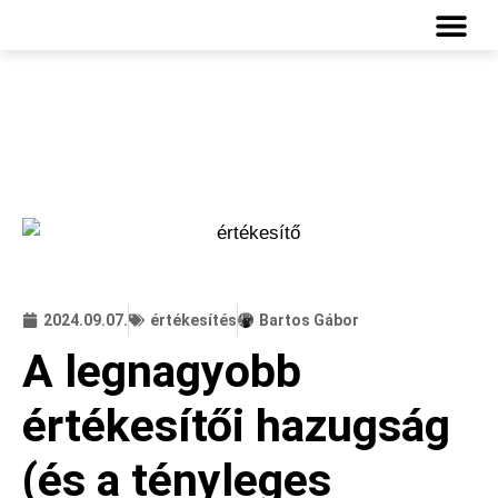
INGYENES
2024.09.07.
értékesítés
Bartos Gábor
A legnagyobb
értékesítői hazugság
(és a tényleges