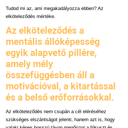
Tudod mi az, ami megakadályozza ebben? Az
elköteleződés mértéke.
Az elköteleződés a
mentális állóképesség
egyik alapvető pillére,
amely mély
összefüggésben áll a
motivációval, a kitartással
és a belső erőforrásokkal.
Az elköteleződés nem csupán a cél eléréséhez
szükséges elszántságot jelenti, hanem azt is, hogy
valaki képes hosszú távon megőrizni a fókuszt és