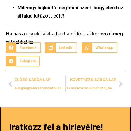
Mit vagy hajlandó megtenni azért, hogy elérd az
általad kitűzött célt?
oszd meg
Ha hasznosnak találtad ezt a cikket, akkor
másokkal is:
Facebook
LinkedIn
WhatsApp
Telegram
ELŐZŐ SÁRGA LAP
KÖVETKEZŐ SÁRGA LAP
A legnagyobb értékesítői hazugság (és a tényleges igazság) (#005)
3 kockázatos kimenetel, ha vezetőként nem teremtesz egyensúlyt (#007)
Iratkozz fel a hírlevélre!