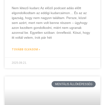
Nem létező kudarc Az előző podcast adás előtt
elgondolkodtam az eddigi kudarcaimon… És az az
igazság, hogy nem nagyon találtam. Persze, közel
sem azért, mert nem volt benne részem – úgyhogy
azon kezdtem gondolkodni, miért nem ugranak
azonnal be. Egyetlen szóban: önreflexió. Köszi, hogy
itt voltál velem, írok pár hét
TOVÁBB OLVASOM »
2025.09.21.
MENTÁLIS ÁLLÓKÉPESSÉG