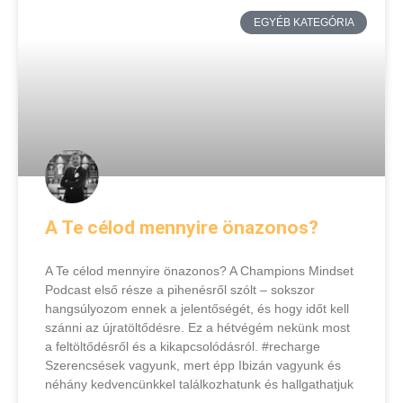
EGYÉB KATEGÓRIA
A Te célod mennyire önazonos?
A Te célod mennyire önazonos? A Champions Mindset
Podcast első része a pihenésről szólt – sokszor
hangsúlyozom ennek a jelentőségét, és hogy időt kell
szánni az újratöltődésre. Ez a hétvégém nekünk most
a feltöltődésről és a kikapcsolódásról. #recharge
Szerencsések vagyunk, mert épp Ibizán vagyunk és
néhány kedvencünkkel találkozhatunk és hallgathatjuk