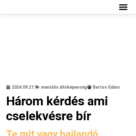
INGYENES
2024.09.21.
mentális állóképesség
Bartos Gábor
Három kérdés ami
cselekvésre bír
Te mit vagy hajlandó