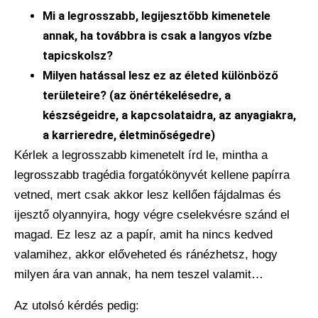
Mi a legrosszabb, legijesztőbb kimenetele
annak, ha továbbra is csak a langyos vízbe
tapicskolsz?
Milyen hatással lesz ez az életed különböző
területeire? (az önértékelésedre, a
készségeidre, a kapcsolataidra, az anyagiakra,
a karrieredre, életminőségedre)
Kérlek a legrosszabb kimenetelt írd le, mintha a
legrosszabb tragédia forgatókönyvét kellene papírra
vetned, mert csak akkor lesz kellően fájdalmas és
ijesztő olyannyira, hogy végre cselekvésre szánd el
magad. Ez lesz az a papír, amit ha nincs kedved
valamihez, akkor előveheted és ránézhetsz, hogy
milyen ára van annak, ha nem teszel valamit…
Az utolsó kérdés pedig: