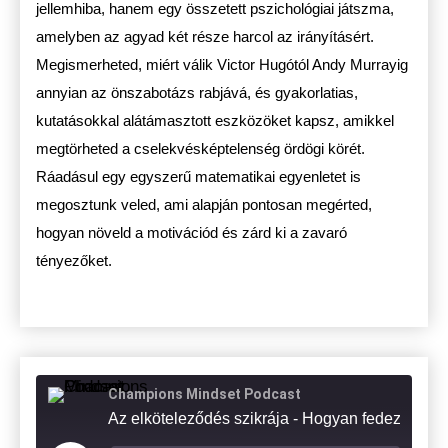
jellemhiba, hanem egy összetett pszichológiai játszma,
amelyben az agyad két része harcol az irányításért.
Megismerheted, miért válik Victor Hugótól Andy Murrayig
annyian az önszabotázs rabjává, és gyakorlatias,
kutatásokkal alátámasztott eszközöket kapsz, amikkel
megtörheted a cselekvésképtelenség ördögi körét.
Ráadásul egy egyszerű matematikai egyenletet is
megosztunk veled, ami alapján pontosan megérted,
hogyan növeld a motivációd és zárd ki a zavaró
tényezőket.
Champions Mindset Podcast
Az elköteleződés szikrája - Hogyan fedezd fel a munkádban 