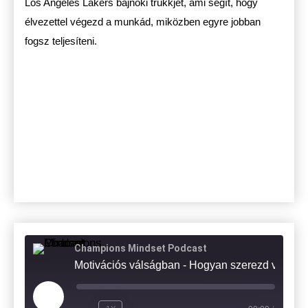
Los Angeles Lakers bajnoki trükkjét, ami segít, hogy
élvezettel végezd a munkád, miközben egyre jobban
fogsz teljesíteni.
Champions Mindset Podcast
Motivációs válságban - Hogyan