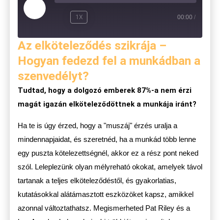
1X
00:00
/
Az elköteleződés szikrája –
Hogyan fedezd fel a munkádban a
szenvedélyt?
Tudtad, hogy a dolgozó emberek 87%-a nem érzi
magát igazán elköteleződöttnek a munkája iránt?
Ha te is úgy érzed, hogy a "muszáj" érzés uralja a
mindennapjaidat, és szeretnéd, ha a munkád több lenne
egy puszta kötelezettségnél, akkor ez a rész pont neked
szól. Leleplezünk olyan mélyreható okokat, amelyek távol
tartanak a teljes elköteleződéstől, és gyakorlatias,
kutatásokkal alátámasztott eszközöket kapsz, amikkel
azonnal változtathatsz. Megismerheted Pat Riley és a