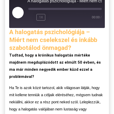
A halogatás pszichológiája - Miért nem 
1X
00:00
/
A halogatás pszichológiája –
Miért nem cselekszel és inkább
szabotálod önmagad?
Tudtad, hogy a krónikus halogatás mértéke
majdnem megduplázódott az elmúlt 50 évben, és
ma már minden negyedik ember küzd ezzel a
problémával?
Ha Te is azok közé tartozol, akik világosan látják, hogy
mit kellene tenniük a céljaik eléréséhez, mégsem tudnak
nekiállni, akkor ez a rész pont neked szól. Leleplezzük,
hogy a halogatás valójában nem lustaság vagy