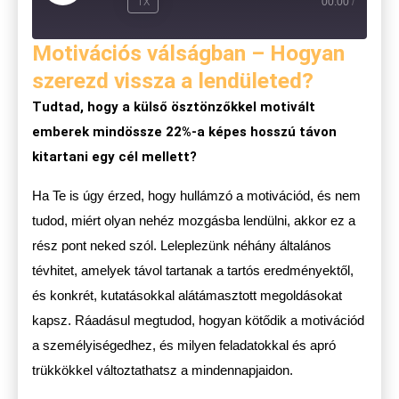
1X
00:00
/
Motivációs válságban – Hogyan
szerezd vissza a lendületed?
Tudtad, hogy a külső ösztönzőkkel motivált
emberek mindössze 22%-a képes hosszú távon
kitartani egy cél mellett?
Ha Te is úgy érzed, hogy hullámzó a motivációd, és nem
tudod, miért olyan nehéz mozgásba lendülni, akkor ez a
rész pont neked szól. Leleplezünk néhány általános
tévhitet, amelyek távol tartanak a tartós eredményektől,
és konkrét, kutatásokkal alátámasztott megoldásokat
kapsz. Ráadásul megtudod, hogyan kötődik a motivációd
a személyiségedhez, és milyen feladatokkal és apró
trükkökkel változtathatsz a mindennapjaidon.