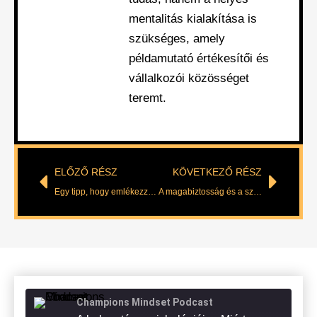
mentalitás kialakítása is
szükséges, amely
példamutató értékesítői és
vállalkozói közösséget
teremt.
ELŐZŐ RÉSZ
KÖVETKEZŐ RÉSZ
Egy tipp, hogy emlékezzenek Rád!
A magabiztosság és a szakértelem
Champions Mindset Podcast