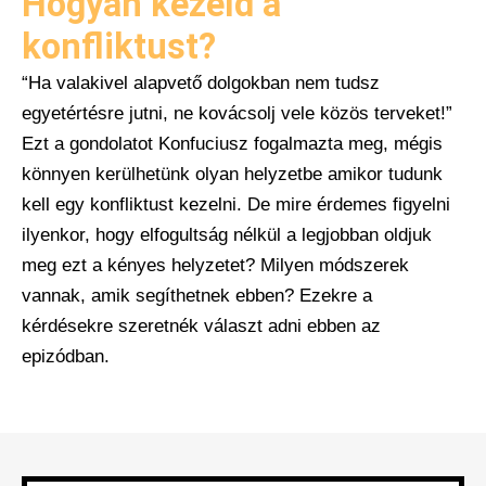
Hogyan kezeld a
konfliktust?
“Ha valakivel alapvető dolgokban nem tudsz
egyetértésre jutni, ne kovácsolj vele közös terveket!”
Ezt a gondolatot Konfuciusz fogalmazta meg, mégis
könnyen kerülhetünk olyan helyzetbe amikor tudunk
kell egy konfliktust kezelni. De mire érdemes figyelni
ilyenkor, hogy elfogultság nélkül a legjobban oldjuk
meg ezt a kényes helyzetet? Milyen módszerek
vannak, amik segíthetnek ebben? Ezekre a
kérdésekre szeretnék választ adni ebben az
epizódban.