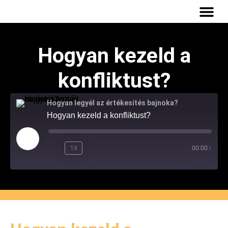
INGYENES
Hogyan kezeld a
konfliktust?
Hogyan legyél az értékesítés bajnoka?
Hogyan kezeld a konfliktust?
1X
00:00
/